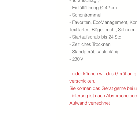
- Türanschlag l/r
- Einfüllöffnung Ø 42 cm
- Schontrommel
- Favoriten, EcoManagement, Kor
Textilarten, Bügelfeucht, Schone
- Startaufschub bis 24 Std
- Zeitliches Trocknen
- Standgerät, säulenfähig
- 230 V
Leider können wir das Gerät aufg
verschicken.
Sie können das Gerät gerne bei 
Lieferung ist nach Absprache auc
Aufwand verrechnet
meierelektro ag - mühlestrasse 2 