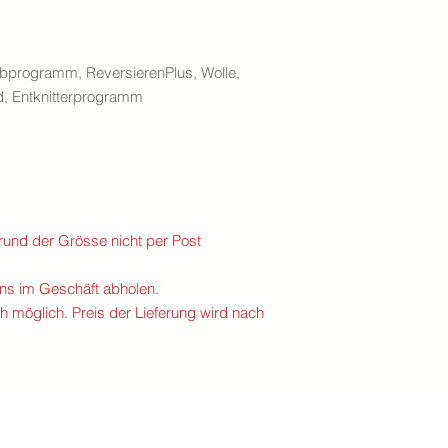
bprogramm, ReversierenPlus, Wolle,
nd, Entknitterprogramm
rund der Grösse nicht per Post
uns im Geschäft abholen.
h möglich. Preis der Lieferung wird nach
- 5618 bettwil - telefon
056 667 10 11
-
info@meierelektro.swiss