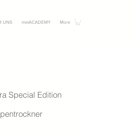
R UNS
meiACADEMY
More
a Special Edition
entrockner