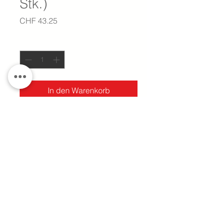
Stk.)
Preis
CHF 43.25
Anzahl
*
In den Warenkorb
Bezeichnungsträger für Potenzial-
und Rangierverteiler.
technische Daten
Verpackungseinheit 20 Stk.
Type: BZT PRV8 SW 35X7.5
Impressum
Datenschutz
Hersteller-Artikelnummer:
Fernzugriff
AGB Online-Shop
1173580000