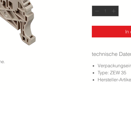
Anzahl
*
In
technische Date
ne.
Verpackungseinh
Type: ZEW 35
Hersteller-Art
- 5618 bettwil - telefon
056 667 10 11
-
info@meierelektro.swiss