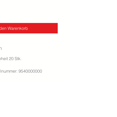
 den Warenkorb
n
eit 20 Stk.
ikelnummer: 9540000000
Impressum
Datenschutz
Fernzugriff
AGB Online-Shop