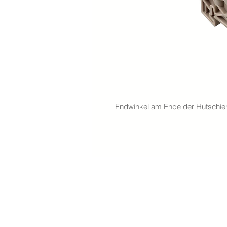
Endwinkel am Ende der Hutschie
meierelektro ag - mühlestrasse 2 