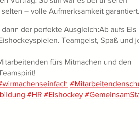
 Vortrag. So still war es bei unseren 
selten – volle Aufmerksamkeit garantiert
 dann der perfekte Ausgleich:Ab aufs Eis
ishockeyspielen. Teamgeist, Spaß und 
Mitarbeitenden fürs Mitmachen und den 
Teamspirit!
#wirmachenseinfach
#Mitarbeitendensch
bildung
#HR
#Eishockey
#GemeinsamSt