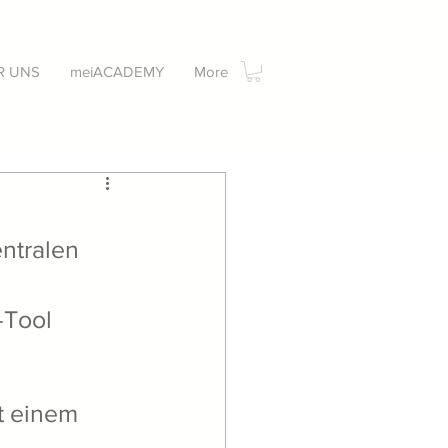
R UNS
meiACADEMY
More
ntralen 
-Tool 
t einem 