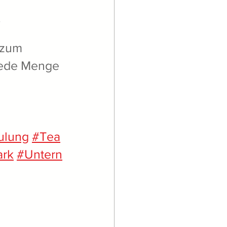
.
 zum 
jede Menge 
ulung
#Tea
ark
#Untern