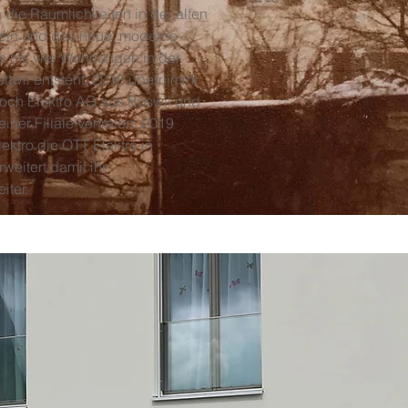
ie Räumlichkeiten in der alten
lein und das neue, moderne
 mit vier Wohnungen in der
ttwil entsteht. 2016 übernimmt
Koch Elektro AG aus Boswil und
 einer Filiale vertreten. 2019
ektro die OTT Elektro in
weitert damit ihr
iter.