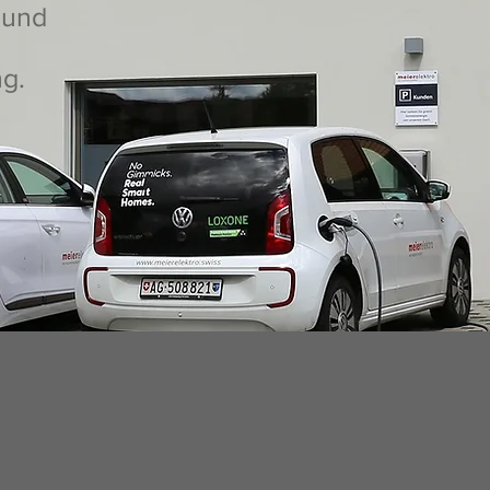
 und
g.