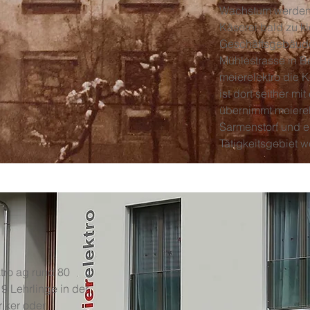
Wachstum werden d
Käserei bald zu k
Geschäftsgebäude
Mühlestrasse in Be
meierelektro die 
ist dort seither mit
übernimmt meierel
Sarmenstorf und er
Tätigkeitsgebiet we
tro ag rund 80
19 Lehrlinge in der
iker oder