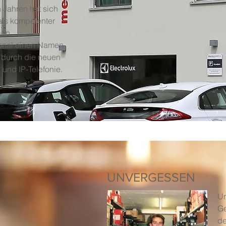
en Jahren hat sich
 als kompetenter
hen
ional einen Namen
 durch die neuen
und IP-Telefonie.
UNVERGESSEN
Un
Ge
de