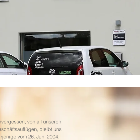
vergessen, von all unseren
schäftsauflügen, bleibt uns
rjenige vom
26. Juni 2004.