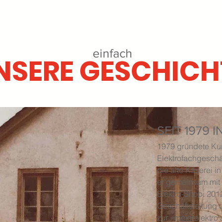
einfach
NSERE GESCHICH
SEIT 1979 
1979 gründete Kur
Elektrofachgeschäf
die alte Käserei in
er gemeinsam mit 
Elektro-Shop. 201
Geschäftsleitung 
zur «meierelektro 