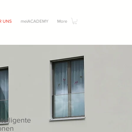
R UNS
meiACADEMY
More
telligente
ionen