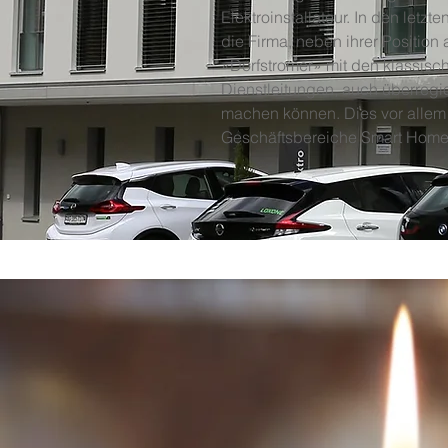
Elektroinstallateur. In den letzt
die Firma, neben ihrer Position
«Dorfstromer» mit den klassisc
Dienstleitungen, auch überreg
machen können. Dies vor allem
Geschäftsbereiche Smart Home 