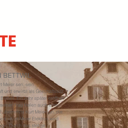
TE
IN BETTWIL
t Meier sen. sein
t und erwirbt als Geschäftssitz
 Bettwil. Ein Jahr später eröffnet
seiner Frau Helen auch einen
2 übernimmt Kurt Meier jun. die
und «Kurt Meier Elektro» wird
ag». Durch das stetige