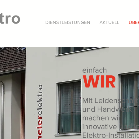
DIENSTLEISTUNGEN
AKTUELL
ÜBE
einfach
WIR
Mit Leidenschaft
und Handwerk
machen wir
innovative und in
Elektro-Installat