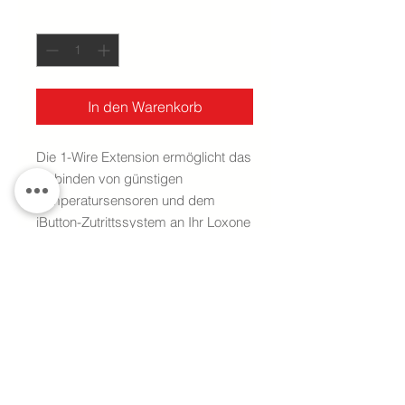
Anzahl
*
In den Warenkorb
Die 1-Wire Extension ermöglicht das
Einbinden von günstigen
Temperatursensoren und dem
iButton-Zutrittssystem an Ihr Loxone
System. An den Miniserver
angeschlossen, zeichnet sich die 1-
Wire Extension durch folgende
Vorteile aus:
technische Daten
1-Wire Schnittstelle (5V