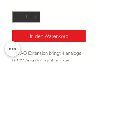
Anzahl
*
In den Warenkorb
Die AO Extension bringt 4 analoge
0-10V Ausgänge auf nur zwei
Teilungseinheiten mit sich - perfekt
zur Übertragung analoger
Steuersignale im Bereich 0-10V.
technische Daten
4 analoge Ausgänge (0-10V)
max. 20mA
Impressum
Datenschutz
platzsparend dank nur 2
Fernzugriff
AGB Online-Shop
Teilungseinheiten