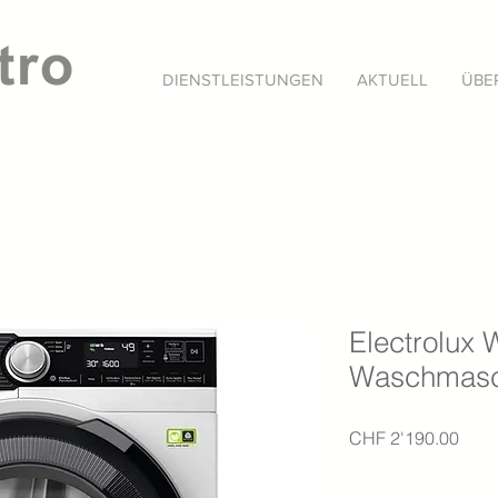
DIENSTLEISTUNGEN
AKTUELL
ÜBE
Electrolux
Waschmasc
Preis
CHF 2'190.00
Anzahl
*