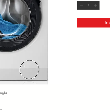
In
logie