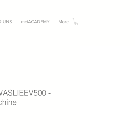
R UNS
meiACADEMY
More
 WASLIEEV500 -
hine