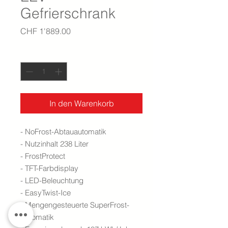
Gefrierschrank
Preis
CHF 1'889.00
Anzahl
*
In den Warenkorb
- NoFrost-Abtauautomatik
- Nutzinhalt 238 Liter
- FrostProtect
- TFT-Farbdisplay
- LED-Beleuchtung
- EasyTwist-Ice
- Mengengesteuerte SuperFrost-
Automatik