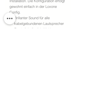
Installation. Die Konfiguration erfolgt
gewohnt einfach in der Loxone
Config.
Brillanter Sound für alle
kabelgebundenen Lautsprecher
Ermöglicht flexible Multiroom
Installationen dank fixer und
flexibler Audio Zonen
Absolut wartungsfrei dank
perfekt aufeinander
abgestimmter Hard- & Software
2x Verstärkerausgänge (Betrieb
im Stereo oder Stereo-Downmix)
Hutschienenmontage (2 TE)
Spannungsversorgung 18VDC…
26VDC
Geringer Stromverbrauch von
0,91 Watt im Ruhezustand