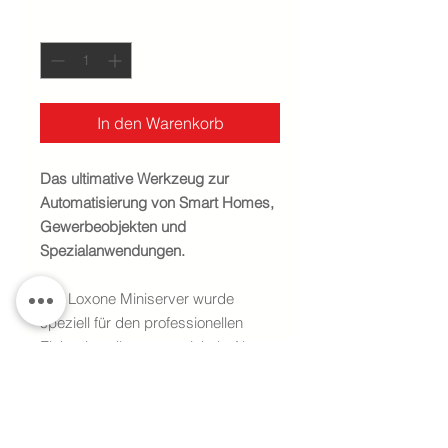
Anzahl
*
In den Warenkorb
Das ultimative Werkzeug zur
Automatisierung von Smart Homes,
Gewerbeobjekten und
Spezialanwendungen.
Der Loxone Miniserver wurde
speziell für den professionellen
Elektroinstallateur entwickelt. Als
zentrale Steuereinheit Ihrer
Gebäude- & Hausautomation
erledigt er die meisten Aufgaben in
punkto Sicherheit, Komfort und