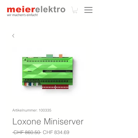
Artikelnummer: 100335
Loxone Miniserver
Standardpreis
Sale-
 CHF 860.50 
CHF 834.69
Preis