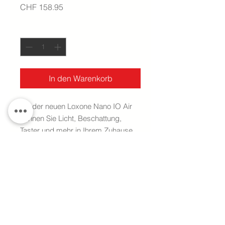
Preis
CHF 158.95
Anzahl
*
In den Warenkorb
Mit der neuen Loxone Nano IO Air
können Sie Licht, Beschattung,
Taster und mehr in Ihrem Zuhause
nachrüsten. Dazu bietet das
Unterputzmodul zwei
leistungsstarke 5A Relais und sechs
digitale Eingänge.
technische Daten