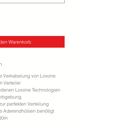
 den Warenkorb
n
e Verkabelung von Loxone
 Verteiler
iedenen Loxone Technologien
arbgebung
 zur perfekten Verteilung
ne Aderendhülsen benötigt
00m