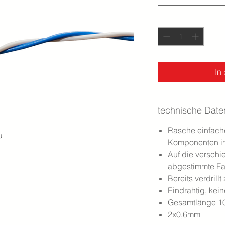
Anzahl
*
In
technische Date
Rasche einfach
u
Komponenten im
Auf die versch
abgestimmte F
Bereits verdrillt
Eindrahtig, kei
Gesamtlänge 1
2x0,6mm