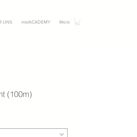
R UNS
meiACADEMY
More
ht (100m)