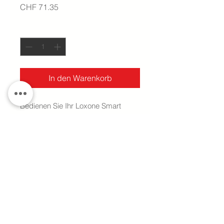
Preis
CHF 71.35
Anzahl
*
In den Warenkorb
Bedienen Sie Ihr Loxone Smart
Home schnell und einfach mit der
neuen Loxone Remote Air, der Funk-
Fernbedienung für dein Smart
Home!
technische Daten
alles im Griff - 5 Tastpunkte zur
individuellen Belegung