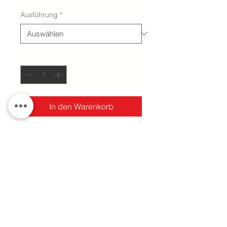
Ausführung
*
Anzahl
*
In den Warenkorb
Mit dem All-In-One Dimmer steuern
Sie Ihre Beleuchtung optimal - für
einzigartige Lichtstimmungen im
Loxone Smart Home.
technische Daten
kompakte Ausführung