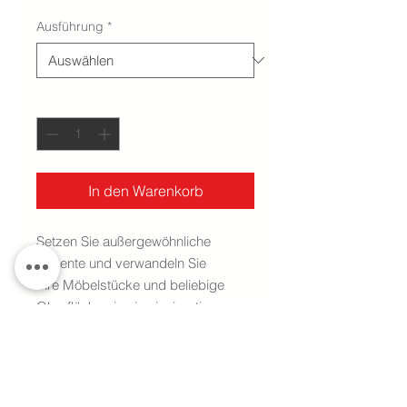
Ausführung
*
Anzahl
*
In den Warenkorb
Setzen Sie außergewöhnliche
Akzente und verwandeln Sie
Ihre Möbelstücke und beliebige
Oberflächen in ein einzigartiges
Bedienelement. Der Touch Surface
lässt das
revolutionäre Tastenkonzept
von Loxone überall dort einziehen,