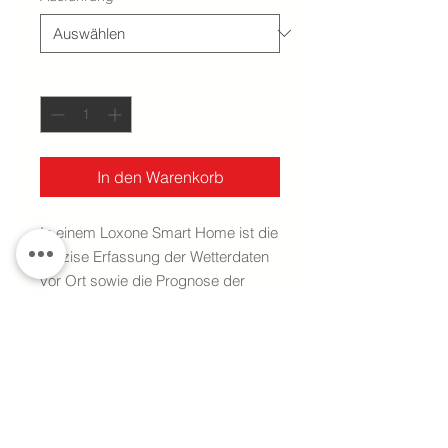
Anzahl
*
In den Warenkorb
In einem Loxone Smart Home ist die
präzise Erfassung der Wetterdaten
vor Ort sowie die Prognose der
künftigen Wetterlage entscheidend.
Aus diesem Grund ist bei der
Wetterstation der 10 Jahre Wetter
Service inkludiert - um all diesen
Anforderungen gerecht zu werden.