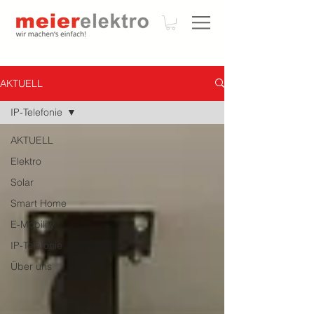
AKTUELL
IP-Telefonie
AKTUELL
Elektro
Solar
Smart Home
E-Mobility
IP-Telefonie
Über uns