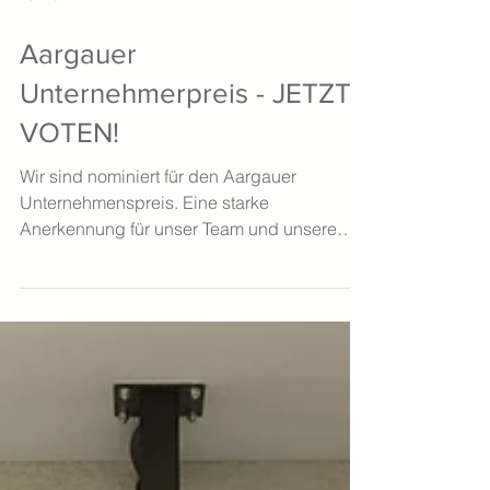
23. März
Aargauer
Unternehmerpreis - JETZT
VOTEN!
Wir sind nominiert für den Aargauer
Unternehmenspreis. Eine starke
Anerkennung für unser Team und unsere
tägliche Arbeit. Jetzt zählt jede Stimme:
Unterstützen Sie uns mit Ihrem Voting.
https://www.akb.ch/die-
akb/veranstaltungen/aargauer-
unternehmenspreis/voting