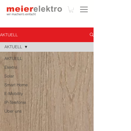
AKTUELL
AKTUELL
AKTUELL
Elektro
Solar
Smart Home
E-Mobility
IP-Telefonie
Über uns