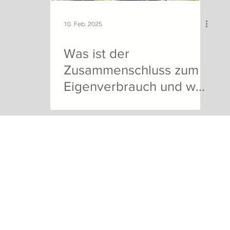
10. Feb. 2025
Was ist der
Zusammenschluss zum
Eigenverbrauch und was
bringt es den
Stockwerkeigentümern
- 5618 bettwil - telefon
056 667 10 11
-
info@meierelektro.swiss
eines
Mehrfamilienhauses?