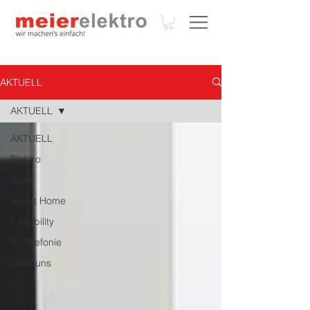
AKTUELL
AKTUELL
AKTUELL
Elektro
Solar
Smart Home
E-Mobility
IP-Telefonie
Über uns