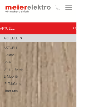
AKTUELL
AKTUELL
AKTUELL
Elektro
Solar
Smart Home
E-Mobility
IP-Telefonie
Über uns