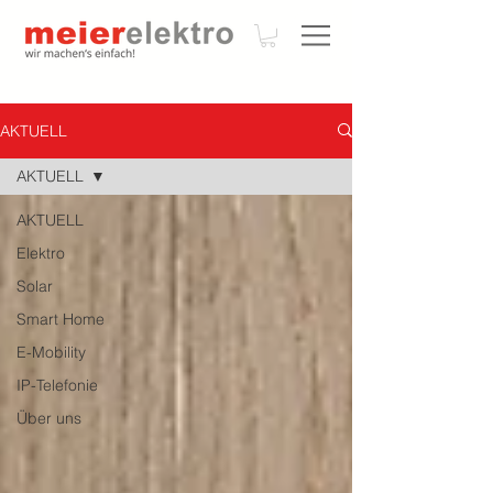
AKTUELL
AKTUELL
AKTUELL
Elektro
Solar
Smart Home
E-Mobility
IP-Telefonie
Über uns