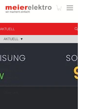
AKTUELL
AKTUELL
AKTUELL
Elektro
Solar
Smart Home
E-Mobility
IP-Telefonie
Über uns