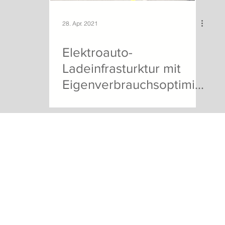
28. Apr. 2021
Elektroauto-
Ladeinfrasturktur mit
Eigenverbrauchsoptimier
ung
- 5618 bettwil - telefon
056 667 10 11
-
info@meierelektro.swiss