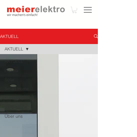
AKTUELL
AKTUELL
AKTUELL
Elektro
Solar
Smart Home
E-Mobility
IP-Telefonie
Über uns