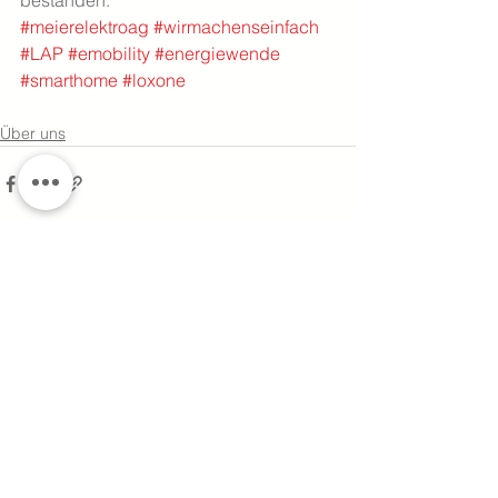
bestanden.
#meierelektroag
#wirmachenseinfach
#LAP
#emobility
#energiewende
#smarthome
#loxone
Über uns
Kommentare
Kommentar verfassen...
Impressum
Datenschutz
Fernzugriff
AGB Online-Shop