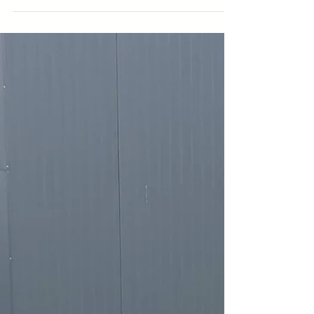
76% Autarkie über 1 Woche im Frühling
ohne Batteriespeicher und mit zwei
Elektroautos! Das geht mit #solarmanager
und #loxone bzw. einer...