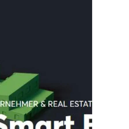
– unsere neuen Lernenden für das nächste
Jahr haben ihren Lehrvertrag
unterschrieben! Wir freuen uns sehr, euch
schon bald bei uns begrüssen zu dürfen.
Gemeinsam starten wir in ein neues Kapitel
voller spannender Erfahrungen, neuer
Herausforderungen und vielen
Lernmomenten. Schön, dass ihr euch für
eine Ausbildung bei uns entschieden habt –
wir sind stolz, euch auf eurem Weg
begleiten zu dürfen! #Lehrstart #Lehrvertrag
#Ausbildun