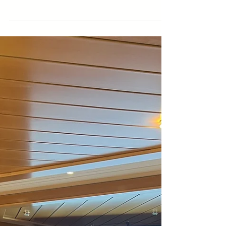
Bist du ready fürs nächste Level? Bei
meierelektro startest du deine Ausbildung
mit Spannung und Abwechslung. Ob
Schnupperelehre oder Lehrstelle – hier wirst
du nicht nur Zuschauer*in, sondern aktiver
Player im Game des Berufslebens. Was dich
erwartet: Ein motiviertes Team, das dich
unterstützt Praxisnahes Lernen mit Zukunft
Abwechslung und echte Verantwortung =>
Jetzt bewerben für Schnupperelehre oder
Lehre unter meiacademy.ch #meierelektro
#Meiacademy #Lehre #Schnuppe