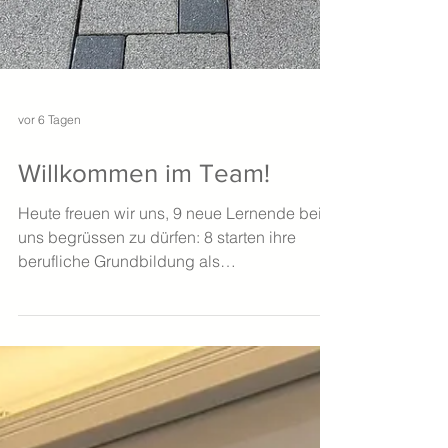
vor 6 Tagen
Willkommen im Team!
Heute freuen wir uns, 9 neue Lernende bei
uns begrüssen zu dürfen: 8 starten ihre
berufliche Grundbildung als
Elektroinstallateur:in EFZ, 1 Lernender
beginnt seine Ausbildung zum
Gebäudeinformatiker EFZ. Beide Berufe
vereinen Technik, Präzision und Zukunft –
von der klassischen Elektroinstallation bis
hin zu vernetzten Gebäudetechnologien und