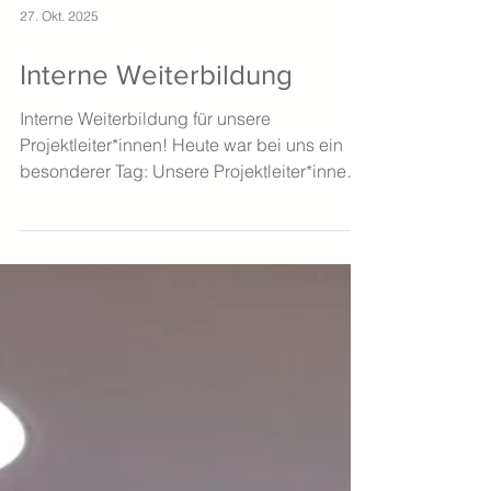
27. Okt. 2025
Interne Weiterbildung
Interne Weiterbildung für unsere
Projektleiter*innen! Heute war bei uns ein
besonderer Tag: Unsere Projektleiter*innen
haben an einer internen Weiterbildung
teilgenommen – mit spannenden Themen
rund um administrative Abläufe und wichtige
Informationen zu vZev. Ziel war es, unser
Wissen aufzufrischen, Prozesse zu
optimieren und neue Impulse für den Alltag
mitzunehmen. Gemeinsam lernen, sich