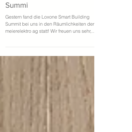
Loxone Smart Building
Summi
Gestern fand die Loxone Smart Building
Summit bei uns in den Räumlichkeiten der
meierelektro ag statt! Wir freuen uns sehr,
dass wir Gastgeber*innen sein durften,
während Loxone LOXONE spannende
Einblicke in die Welt der Haus- &
Gebäudeautomation gegeben hat. Von
Smart Home bis hin zu Gewerbeprojekten –
die Präsentationen haben gezeigt, wie
vielseitig und zukunftsweisend die
Lösungen sind. Neben den Fachvorträgen
stand auch der Austausch im Mittelpunkt:
Bei Apero & Häppli ha