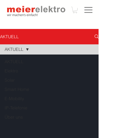
AKTUELL
AKTUELL
AKTUELL
Elektro
Solar
Smart Home
E-Mobility
IP-Telefonie
Über uns